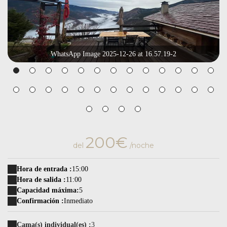
WhatsApp Image 2025-12-26 at 16.57.19-2
200€
del
/noche
Hora de entrada :
15:00
Hora de salida :
11:00
Capacidad máxima:
5
Confirmación :
Inmediato
Cama(s) individual(es) :
3